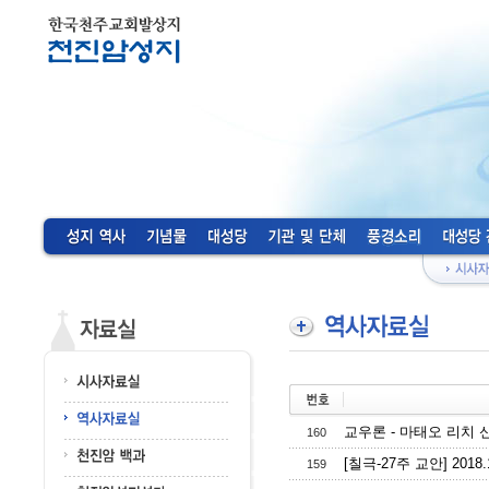
교우론 - 마태오 리치
160
[칠극-27주 교안] 201
159