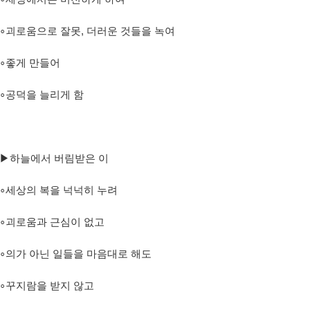
∘
괴로움으로 잘못
,
더러운 것들을 녹여
∘
좋게 만들어
∘
공덕을 늘리게 함
▶
하늘에서 버림받은 이
∘
세상의 복을 넉넉히 누려
∘
괴로움과 근심이 없고
∘
의가 아닌 일들을 마음대로 해도
∘
꾸지람을 받지 않고