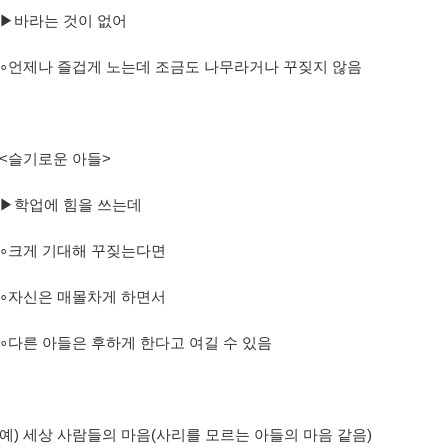
▶
바라는 것이 없어
∘
언제나 즐겁게 노는데 조금도 나무라거나 꾸짖지 않음
<
슬기로운 아들
>
▶
학업에 힘을 쓰는데
∘
크게 기대해 꾸짖는다면
∘
자신은 매몰차게 하면서
∘
다른 아들은 후하게 한다고 여길 수 있음
예
)
세상 사람들의 마음
(
사리를 모르는 아들의 마음 같음
)