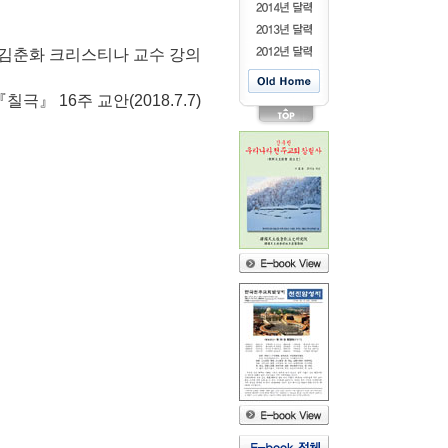
김춘화 크리스티나 교수 강의
『
칠극
』
16
주 교안
(2018.7.7)