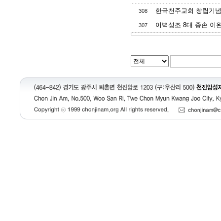
한국천주교회 창립기념일 행
308
이벽성조 8대 종손 이완
307