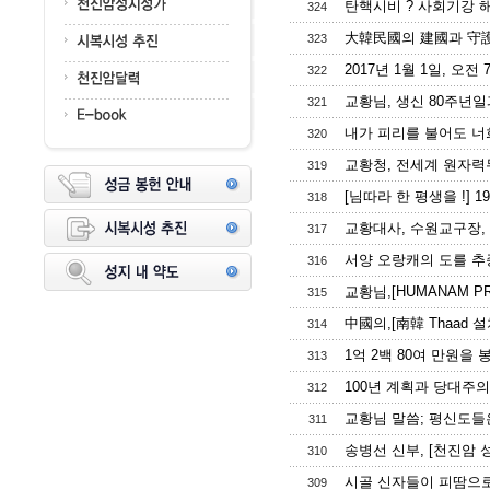
탄핵시비 ? 사회기강 해
324
大韓民國의 建國과 守護
323
2017년 1월 1일, 오전
322
교황님, 생신 80주년일과
321
내가 피리를 불어도 너희
320
교황청, 전세계 원자력무
319
[님따라 한 평생을 !] 19
318
교황대사, 수원교구장, 
317
서양 오랑캐의 도를 추종
316
교황님,[HUMANAM PRO
315
中國의,[南韓 Thaad 설
314
1억 2백 80여 만원을 
313
100년 계획과 당대주의
312
교황님 말씀; 평신도들은 교
311
송병선 신부, [천진암 
310
시골 신자들이 피땀으로
309