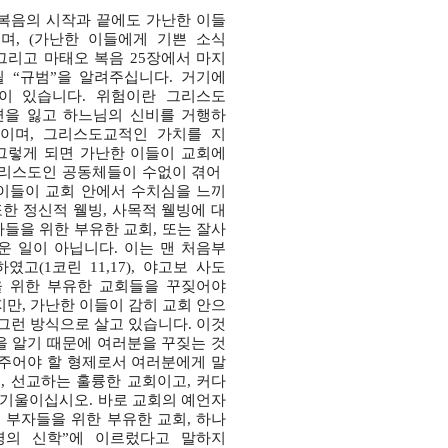
 복음의 시작과 끝에도 가난한 이들이
며, (가난한 이들에게 기쁜 소식을
그리고 마태오 복음 25장에서 마지막
 “규범”을 알려주십니다. 거기에도
혹이 있습니다. 위험이란 그리스도교
측면을 잃고 하느님의 신비를 거행하는
이며, 그리스도교적인 가치를 지닌
그렇게 되면 가난한 이들이 교회에서
그리스도인 공동체들이 수없이 겪어 온
 이들이 교회 안에서 수치심을 느끼고
한 정신적 웰빙, 사목적 웰빙에 대한
자들을 위한 부유한 교회, 또는 잘사는
운 일이 아닙니다. 이는 맨 처음부터
(1코린 11,17), 야고보 사도는
을 위한 부유한 교회들을 꾸짖어야만
않지만, 가난한 이들이 감히 교회 안으로
 그런 방식으로 살고 있습니다. 이것이
을 알기 때문에 여러분을 꾸짖는 것은
 주어야 할 형제로서 여러분에게 말씀
, 선교하는 훌륭한 교회이고, 커다란
 기울이십시오. 바로 교회의 예언자적
 부자들을 위한 부유한 교회, 하나의
영의 신학”에 이르렀다고 말하지는