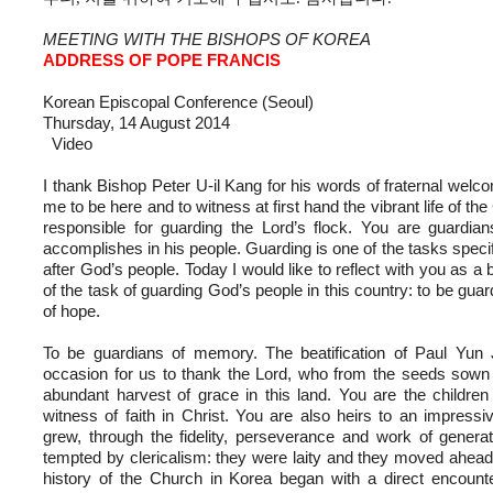
MEETING WITH THE BISHOPS OF KOREA
ADDRESS OF POPE FRANCIS
Korean Episcopal Conference (Seoul)
Thursday, 14 August 2014
Video
I thank Bishop Peter U-il Kang for his words of fraternal welcom
me to be here and to witness at first hand the vibrant life of t
responsible for guarding the Lord’s flock. You are guardi
accomplishes in his people. Guarding is one of the tasks specifi
after God’s people. Today I would like to reflect with you as a
of the task of guarding God’s people in this country: to be gu
of hope.
To be guardians of memory. The beatification of Paul Yun
occasion for us to thank the Lord, who from the seeds sown 
abundant harvest of grace in this land. You are the children 
witness of faith in Christ. You are also heirs to an impressi
grew, through the fidelity, perseverance and work of genera
tempted by clericalism: they were laity and they moved ahead on
history of the Church in Korea began with a direct encount