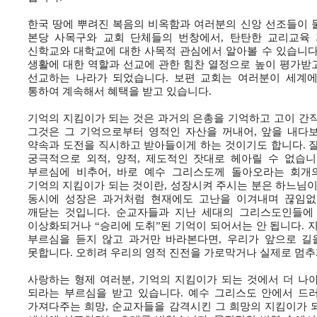
한국 땅에 뿌려진 복음의 비옥함과 여러분의 신앙 선조들이 
본당 사목구와 교회 단체들의 번창에서, 탄탄한 교리교육 
신학교와 대학교에 대한 사목적 관심에서 알아볼 수 있습니다
생활에 대한 역할과 선교에 관한 힘찬 열정으로 높이 평가받
선교하는 나라가 되었습니다. 보편 교회는 여러분이 세계
통하여 계속해서 혜택을 받고 있습니다.
기억의 지킴이가 되는 것은 과거의 은총을 기억하고 고이 간직
그것은 그 기억으로부터 영적인 자산을 꺼내어, 앞을 내다
약속과 도전을 직시하고 받아들이게 하는 것이기도 합니다. 잘
궁극적으로 외적, 양적, 제도적인 잣대로 헤아릴 수 없습니
부르심에 비추어, 바로 예수 그리스도께 돌아오라는 회개
기억의 지킴이가 되는 것이란, 성장시켜 주시는 분은 하느님이시라
동시에 성장은 과거처럼 현재에도 고난을 이겨내며 끊임없
깨닫는 것입니다. 순교자들과 지난 세대의 그리스도인들에
이상화되거나 “승리에 도취”된 기억이 되어서는 안 됩니다.
부르심을 듣지 않고 과거만 바라본다면, 우리가 앞으로 길
못합니다. 오히려 우리의 영적 진전을 가로막거나 실제로 멈추
사랑하는 형제 여러분, 기억의 지킴이가 되는 것에서 더 나
되라는 부르심을 받고 있습니다. 예수 그리스도 안에서 드
가져다주는 희망, 순교자들을 감격시킨 그 희망의 지킴이가 