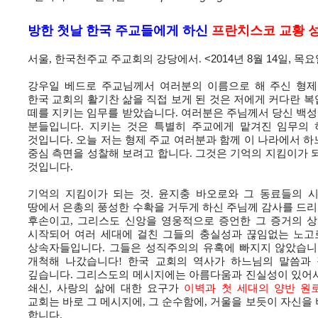
방한 첫날 한국 주교들에게 하신
프란치스코 교황 성
서울, 한국천주교 주교회의 강당에서.
<
2014년 8월 14일, 목
강우일 베드로 주교님께서 여러분의 이름으로 해 주신 형제
한국 교회의 활기찬 삶을 직접 보게 된 것은 저에게 커다란 
떼를 지키는 임무를 받았습니다. 여러분은 주님께서 당신 백
분들입니다. 지키는 것은 특별히 주교에게 맡겨진 임무의 
것입니다. 오늘 저는 형제 주교 여러분과 함께 이 나라에서 
중심 측면을 성찰해 보려고 합니다. 그것은 기억의 지킴이가 
것입니다.
기억의 지킴이가 되는 것. 윤지충 바오로와 그 동료들의 
땅에서 은총의 풍성한 수확을 거두게 하신 주님께 감사를 드
후손이고, 그리스도 신앙을 영웅적으로 증언한 그 증거의 
시작되어 여러 세대에 걸친 그들의 충실성과 끊임없는 노고로
상속자들입니다. 그들은 성직주의의 유혹에 빠지지 않았습니다
개척해 나갔습니다! 한국 교회의 역사가 하느님의 말씀과
깊습니다. 그리스도의 메시지에는 아름다움과 진실성이 있어서,
쇄신, 사랑의 삶에 대한 요구가
이벽과 첫 세대의 양반 원
교회는 바로 그 메시지에, 그 순수함에, 거울을 보듯이 자신을
합니다.