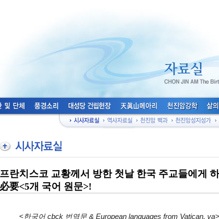
프란치스코 교황께서 방한 첫날 한국 주교들에게 하
必要<5개 국어 원문>!
<한국어 cbck 번역문 & European languages from Vatican. va