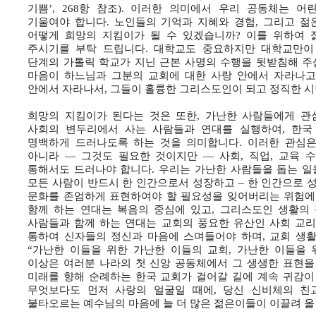
기쁨’, 268항 참조). 이러한 의미에서 우리 공동체는 
기울여야 합니다. 노인들의 기억과 지혜와 경험, 그리고 젊
어떻게 희망의 지킴이가 될 수 있겠습니까? 이를 위하여
주시기를 부탁 드립니다. 대학교도 중요하지만 대학교만이
단계의 가톨릭 학교가 지닌 근본 사명의 수행을 뒷받침해 주
마음이 하느님과 그분의 교회에 대한 사랑 안에서 자라나고, 
안에서 자라나서, 그들이 훌륭한 그리스도인이 되고 정직한 시
희망의 지킴이가 된다는 것은 또한, 가난한 사람들에게 관심
사회의 변두리에서 사는 사람들과 연대를 실행하여, 한국
명백하게 드러나도록 하는 것을 의미합니다. 이러한 관심
아니라 ― 그것도 필요한 것이지만 ― 사회, 직업, 교육 
통해서도 드러나야 합니다. 우리는 가난한 사람들을 돕는 일
모든 사람이 반드시 한 인간으로서 성장하고 – 한 인간으로 
문화를 존엄하게 표현하여야 할 필요성을 잊어버리는 위험에 
함께 하는 연대는 복음의 중심에 있고, 그리스도인 생활의 
사람들과 함께 하는 연대는 교회의 풍요한 유산인 사회 교리
통하여 신자들의 정신과 마음에 스며들어야 하며, 교회 생활
“가난한 이들을 위한 가난한 이들의 교회, 가난한 이들을 
이상은 여러분 나라의 첫 신앙 공동체에서 그 생생한 표현을
미래를 향해 순례하는 한국 교회가 걸어갈 길에 계속 귀감이
무엇보다도 먼저 사랑의 얼굴일 때에, 당신 신비체의 친
불타오르는 예수님의 마음에 늘 더 많은 젊은이들이 이끌려 올