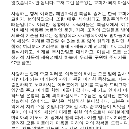
않겠습니다. 안 됩니다. 그저 그런 쓸모없는 교회가 되지 마십
사랑하는 형제 여러분, 예언자적인 복음의 증거는 한국 교회
교회가, 번영하였으나 또한 매우 세속화되고 물질주의적인
때문입니다. 이러한 상황에서 사목자들은 복음서에서 예
사회에서 비롯된 능률적인 운영, 기획, 조직의 모델들을 받
세속적 기준을 따르는 생활양식과 사고방식까지도 받아들이려
이 세상의 지혜를 판단할 수 있는 힘을 잃어 헛되게 된다면, 우
참조) 여러분과 여러분의 형제 사제들에게 권고합니다. 그러
질식시키고, 회개를 무사안일로 대체하고, 마침내 모든 
정신적 사목적 세속성에서 하늘이 우리를 구원해 주시기를 빕니
97항 참조).
사랑하는 형제 주교 여러분, 여러분이 하시는 모든 일에 감사
지킴이가 되는 여러분의 사명에 관한 이러한 묵상으로, 저는
증진하려고 노력하시는 여러분에게 용기를 북돋아 드리고자 
영감을 주고 미래를 향해 이끌어 갑니다. 제 기도 안에서 
하느님 은총의 힘에 의지하십시오. “주님은 성실하신 분”이
성실하지 않더라도, 주님은 성실하신 분이십니다. 그분은
악에서 지켜 주실 것입니다”(2테살 3,3). 순교자들이 씨앗
주어, 이 나라와 세상의 미래를 위한 약속으로서 여러분에게
마리아의 기도로 이 땅에서 활짝 피어나기를 빕니다. 여러분
맡겨진 모든 이들에게 마음을 다하여 저의 강복을 드립니다.
부디, 저를 위하여 기도해 주십시오. 감사합니다.