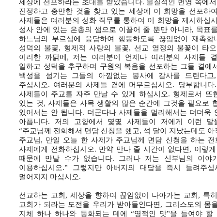
세상에 선포하라는 초대를 받았습니다. 물질적인 번영 속에서도 
진정하고 충만한 것을 찾고 있는 세상에 이 희망을 선포하여
사제들은 여러분의 성화 직무를 통하여 이 희망을 제시하십시
성사 안에 있는 은총의 샘으로 이끌어 줄 뿐만 아니라, 목표를 
하느님의 부르심에 응답하여 행동하도록 끊임없이 재촉합니
성덕의 불꽃, 형제적 사랑의 불꽃, 선교 열정의 불꽃이 타
이러한 까닭에, 저는 여러분이 언제나 여러분의 사제들 
일하고 성덕을 추구하며 구원의 복음을 선포하는 그들 곁에서
백성을 섬기는 그들의 아낌없는 봉사에 감사를 드린다고,
주십시오. 여러분의 사제들 곁에 머무르십시오. 당부합니다.
사제들이 주교를 자주 만날 수 있게 하십시오. 형제로서 또
있는 것, 사제들은 사목 생활의 많은 순간에 그것을 필요로 
있어서는 안 됩니다. 더군다나 사제들을 멀리해서는 더더욱 안
아픕니다. 저의 고향에서 몇몇 사제들이 저에게 이런 말
“주교님께 전화해서 면담 신청을 했고, 석 달이 지났는데도 아직
주교님, 만일 오늘 한 사제가 주교님께 면담 신청을 하는 전
사제에게 전화하십시오. 만약 만나 줄 시간이 없다면, 이렇게
때문에 만날 수가 없습니다. 그러나 저는 신부님의 이야
이용하십시오.” 그렇지만 아버지의 대답을 즉시 들려주십
멀어지지 마십시오.
선교하는 교회, 세상을 향하여 끊임없이 나아가는 교회, 특
교회가 되라는 도전을 우리가 받아들인다면, 그리스도의 몸을
지체 하나 하나와 동화되는 데에 “영적인 맛”을 들여야 할