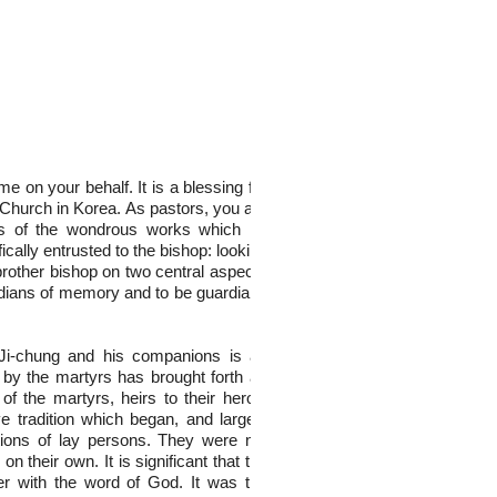
e on your behalf. It is a blessing for
he Church in Korea. As pastors, you are
ans of the wondrous works which he
cally entrusted to the bishop: looking
 brother bishop on two central aspects
ardians of memory and to be guardians
 Ji-chung and his companions is an
by the martyrs has brought forth an
of the martyrs, heirs to their heroic
ve tradition which began, and largely
tions of lay persons. They were not
 their own. It is significant that the
er with the word of God. It was the