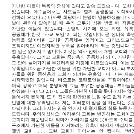
가난한 이들이 복음의 중심에 있다고 말씀 드렸습니다. 또한
있습니다. 예수님께서는 사도들과 함께 공생활을 시작하시
전하러 오셨다고) 나자렛 회당에서 분명히 말씀하셨습니다. 
날에 관하여 말씀하실 때 우리 모두가 심판 받을 때 적용될
가난한 이들이 있습니다. 번영의 시기에 오는 위험, 유
공동체가 한갓 “사교 모임”이 되는 것입니다. 곧 신비적 
능력을 잃어버린 그러한 공동체는 영적이고, 그리스도교적
조직이지만, 예언자적인 누룩을 잃어버리게 되는 것입니다. 
할 일은 없어지고 맙니다. 이것은 역사 안에서 개별 교회와 
유혹입니다. 그리고 교회는 중산층의 공동체가 되어, 가난한
그 안에 들어가기를 부끄러워할 지경에 이르렀습니다. 이는 또
유혹입니다. 곧 가난한 이들을 위한 가난한 교회가 아니라 부
자들을 위한 중산층의 교회가 되려는 유혹입니다. 이는 새로
시작되었던 일입니다. 바오로는 코린토인들을 꾸짖어야만 하였고
더욱 강하고 더욱 분명하게 그들 부유한 공동체들, 부자들
하였습니다(야고 2,1-7). 그들은 가난한 이들을 쫓아내지는 
들어서지 못하게, 또 제 집처럼 편안함을 느낄 수도 없게 하는
번영에 대한 유혹입니다. 저는 여러분이 일을 잘 하신다는 것
아닙니다. 그러나 저는 믿음 안에서 제 형제들의 힘을 북돋아
드립니다. 주의하십시오. 여러분의 교회는 번영하는 교회이고
교회이기 때문입니다. 악마가 가라지를 심지 못하도록 주의를
구조에서 가난한 이들을 제거하려는 유혹에 빠지지 마십시오.
웰빙 교회 …… 그런 교회가 되어서는 안 됩니다. “번