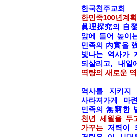
한국천주교
한민족100년계
眞理探究의 自發
앞에 들어 높이
민족의 內實을 强
빛나는 역사가 
되살리고, 내
역량의 새로운 
역사를 지키지
사라져가게 마련
민족의 無窮한 
천년 세월을 두고
가꾸는
저력이 
건립
은 이 시대