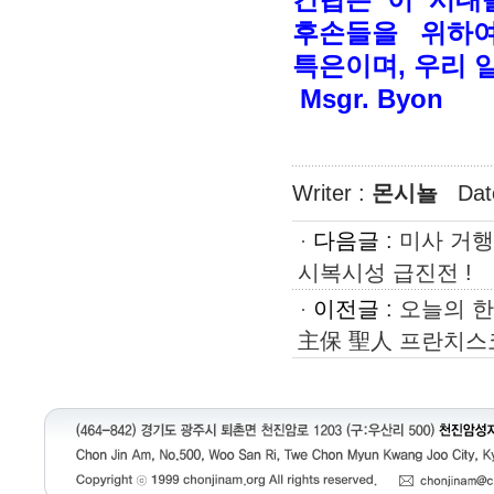
후손들을 위하
특은이며, 우리 
Msgr. Byon
Writer :
몬시뇰
Dat
다음글
:
미사 거행
시복시성 급진전 !
이전글
:
오늘의 한
主保 聖人 프란치스코