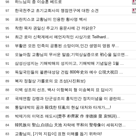
하느님의 종 이승훈 베드로
98
한국천주교 초기교회사의 쟁점연구에 대한 소견
97
프란치스코 교황님이 인용한 황사영 백서
96
착한 목자 권일신 주교가 용문사에 간 까닭은?
95
최근 로마 신학계에서 예언자적인 사상가로 Teilhard...
94
부활은 모든 민족의 공통된 소망이며,인간 생명의 영원 무...
93
오늘아침 교황님의 무서운 말씀;기억상실증으로 初心을 잃으면...
92
삼성산성지는 기해박해의 성지이고, 기해박해 기념일은 1월 ...
91
독일국민들의 꾈른대성당 건립 800年史와 예수 公現大祝日 ...
90
복자 정철상 가롤로의 묘 조성(사진화보)
89
이벽 성조의 선조, 백사 이항복의 형 이송복의 묘 답사기
88
국제연합 강령과 단군성조의 홍익인간 정치이념을 이 광란의...
87
통일대박의 꿈과 殺伐한 狂亂의 현실 대처와 타개가,,,,!
86
박제가의 이덕조 애도시(楚亭 朴齊家 作 李德操 蘖 哀悼詩)...
85
韓民族의 聖山,白頭山 天池 자락에 平和의 聖母像이 세워지면...
84
교황님의, [기억 지킴이] 표현 이해를 돕기 위하여!
83