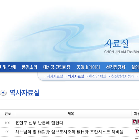
윤민구 신부 반론에 답한다
100
하느님의 종 權哲身 암브로시오와 權日身 프란치스코 하비엘
99