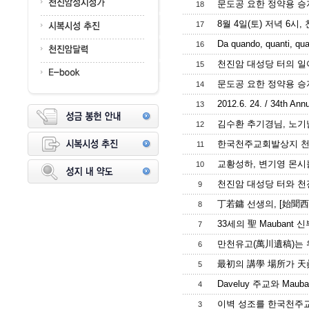
문도공 요한 정약용 승지
18
8월 4일(토) 저녁 6시
17
Da quando, quanti, qual
16
천진암 대성당 터의 일
15
문도공 요한 정약용 승지 
14
2012.6. 24. / 34th An
13
김수환 추기경님, 노기
12
한국천주교회발상지 천
11
교황성하, 변기영 몬시뇰 
10
천진암 대성당 터와 천진
9
丁若鏞 선생의, [始聞西
8
33세의 聖 Maubant 신
7
만천유고(萬川遺稿)는 위
6
最初의 講學 場所가 
5
Daveluy 주교와 Mau
4
이벽 성조를 한국천주
3