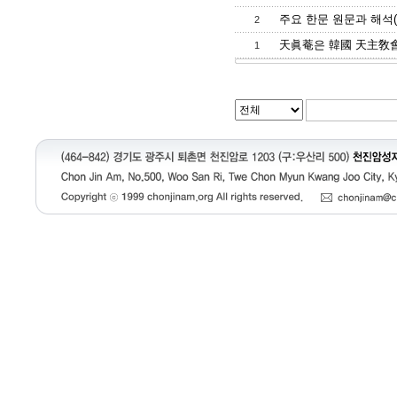
주요 한문 원문과 해석(실
2
天眞菴은 韓國 天主敎會 
1