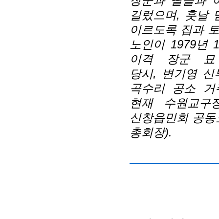
장군과 딸들과 
길렀으며, 훗날 
이르도록 집과 토
노인이 1979년 
이격 장군 묘 
당시, 변기영 신
곡수리 공소 거주
현재 수원교구장
신창읍민회 공동
총회장).