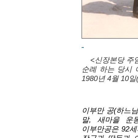
<신장본당 주
순례 하는 당시 
1980년 4월 10일
이부만 공(하느님의
말, 새마을 운
이부만공은 92세