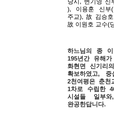
당시, 변기영 신
), 이용훈 신
주교), 故 김승
故 이원호 교수(당
하느님의 종 이
195년간 유해
화현면 신기리의
확보하였고, 
2천여평은 춘천
1차로 수립한 4
시설들 일부와
완공한답니다.