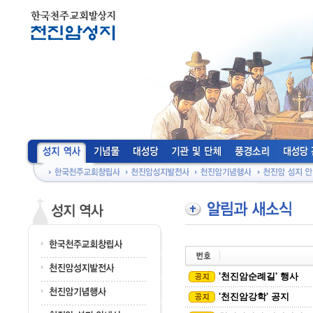
'천진암순례길' 행사
'천진암강학' 공지