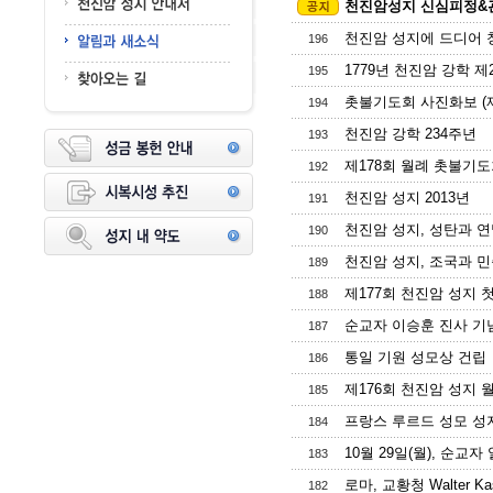
천진암성지 신심피정&관
천진암 성지에 드디어 
196
1779년 천진암 강학 제23
195
촛불기도회 사진화보 (제178
194
천진암 강학 234주년
193
제178회 월례 촛불기도회 공
192
천진암 성지 2013년
191
천진암 성지, 성탄과 
190
천진암 성지, 조국과 민족
189
제177회 천진암 성지 
188
순교자 이승훈 진사 기념일
187
통일 기원 성모상 건립
186
제176회 천진암 성지 
185
프랑스 루르드 성모 성
184
10월 29일(월), 순교
183
로마, 교황청 Walter K
182