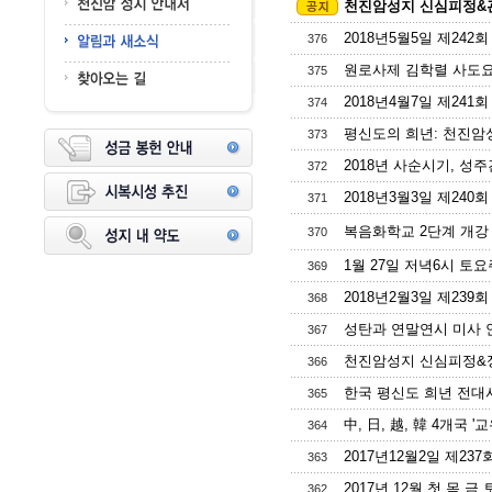
천진암성지 신심피정&관
2018년5월5일 제242
376
원로사제 김학렬 사도요한
375
2018년4월7일 제241
374
평신도의 희년: 천진암성지
373
2018년 사순시기, 성
372
2018년3월3일 제240
371
복음화학교 2단계 개강 
370
1월 27일 저녁6시 토
369
2018년2월3일 제239
368
성탄과 연말연시 미사 
367
천진암성지 신심피정&정
366
한국 평신도 희년 전대사 안내
365
中, 日, 越, 韓 4개국
364
2017년12월2일 제23
363
2017년 12월 첫 목,금
362