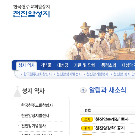
'천진암순례길' 행사
'천진암강학' 공지