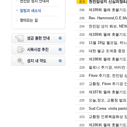
천진암성지 신심피정&관
제189회 월례 촛불기도회 -
236
Rev. Hammond,G.E,
235
천진암 성지 화보, NEWS 
234
제189회 월례 촛불기도회 -
233
11월 18일 월요일, 하
232
대한 불교 조계종 종정 
231
제188회 월례 촛불기도회 -
230
필로니 추기경, 바티칸 귀
229
Filoni 추기경, 천진암
228
교황청, Filoni 추기경
227
제187회 월례 촛불기도회 -
226
오늘,정오, 교황청 발표; 
225
Sud Corea: visita pastor
224
교황청 인류복음화성 장관 Fe
223
제186회 월례 촛불기도회 -
222