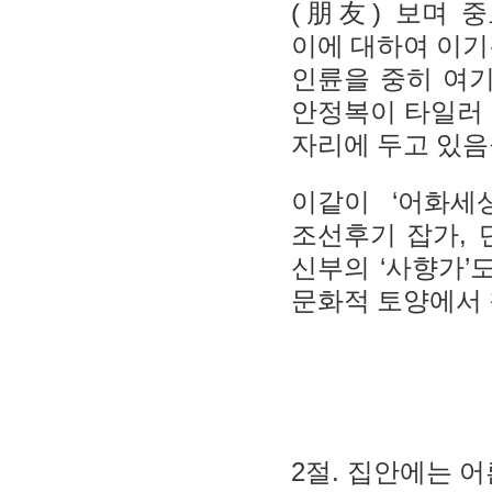
(
)
朋友
보며 
이에 대하여 이
인륜을 중히 여
안정복이 타일러 
자리에 두고 있음
‘
이같이
어화세
,
조선후기 잡가
‘
’
신부의
사향가
문화적 토양에서
2
.
절
집안에는 어