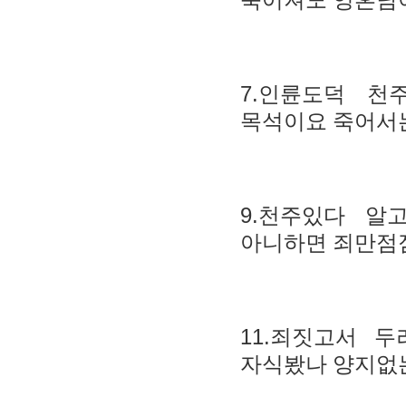
죽어져도 영혼남
7.
인륜도덕 천
목석이요 죽어서
9.
천주있다 알
아니하면 죄만점
11.
죄짓고서 두
자식봤나 양지없