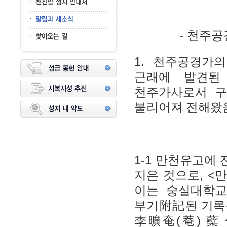
-
천주공
1.
천주공경가의
근래에 발견
천주가사로서 구
불리어져 전해왔음
1-1
만천유고에 
, <
지은 것으로
만
이는 숭실대학교
부기
附記
된 기
(
)
李曠奄
菴
蘗