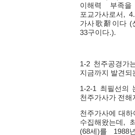
이해력 부족을
, 4
포교가사로서
(
가사
歌辭
이다
33
.).
구이다
1-2
천주공경가는
지금까지 발견되
1-2-1
최필선의 
천주가사가 전해
천주가사에 대하
,
수집해왔는데
(68
)
1988
세
를