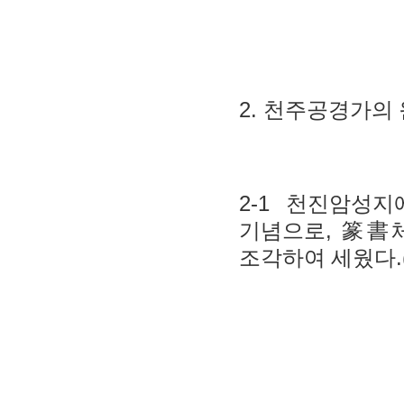
2.
천주공경가의 
2-1
천진암성지
,
기념으로
篆書
.
조각하여 세웠다