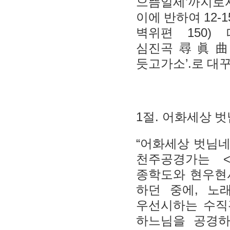
’
으뜸일세
까지로
12-1
이에 반하여
150)
벽위편
심진곡
尋眞
’.
듯고가소
로 대
1
.
절
어화세상 벗
“
어화세상 벗님네
천주공경가는
종학도와 현우현
,
하던 중에
노
우선시하는 수
하느님을 공경하