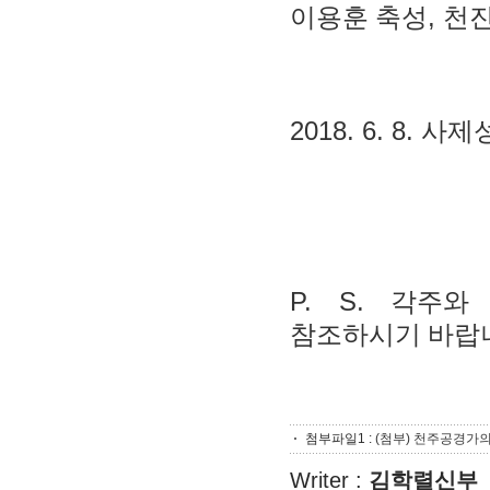
,
이용훈 축성
천진
2018. 6. 8.
사제
P. S.
각주와
참조하시기 바랍
첨부파일1 :
(첨부) 천주공경가의
Writer :
김학렬신부