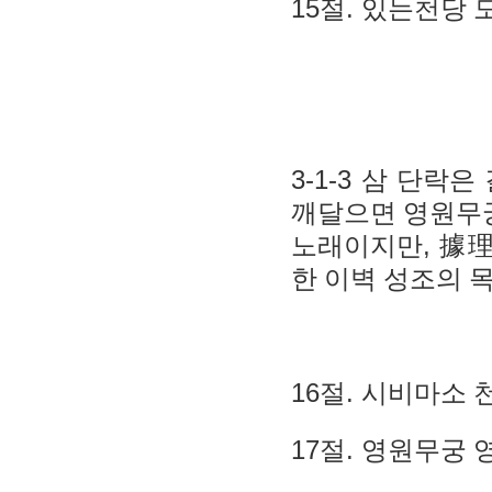
15
.
절
있는천당 
3-1-3
삼 단락은
깨달으면 영원무
,
노래이지만
據
한 이벽 성조의 
16
.
절
시비마소 
17
.
절
영원무궁 