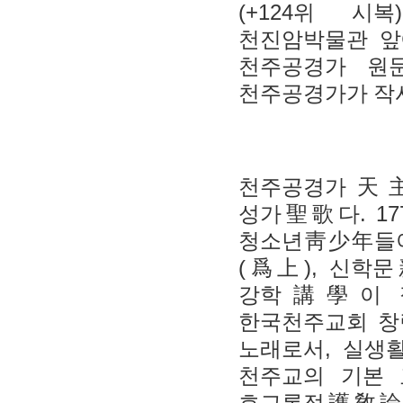
(+124
)
위 시복
천진암박물관 앞
천주공경가 원
천주공경가가 작
천주공경가
天
. 17
성가
聖歌
다
청소년
靑少年
들
(
),
爲上
신학문
강학
講學
이
한국천주교회 창
,
노래로서
실생
천주교의 기본 