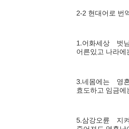
2-2
현대어로 번역
1.
어화세상 벗
어른있고 나라에
3.
네몸에는 영
효도하고 임금에
5.
삼강오륜 지