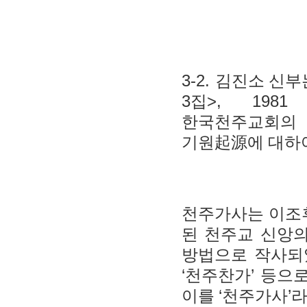
3-2.
김진소 신
3
>, 198
집
한국천주교회의
기원
起源
에 대하
천주가사는 이조
된 천주교 신앙
방법으로 작사되
‘
’
천주찬가
등으로
‘
’
이를
천주가사
라