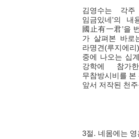
김영수는 각
’
임금있네
의 내
’
國止有一君
을 
가 살펴본 바로
(
라명견
루지에리
중에 나오는 십
강학에 참가
무참방시비를 본
앞서 저작된 천주
3
.
절
네몸에는 영