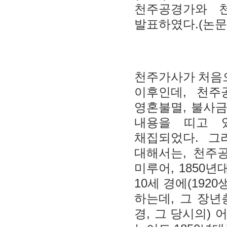
천주공경가와 
.(
발표하였다
논
천주가사가 처음
,
이후인데
천주
,
영혼불멸
불사
내용을 띠고 
.
채집되었다
그
,
대해서는
천주
, 1850
미루어
년대
10
(1920
세 경에
,
하는데
그 장년
,
)
경
그 당시의