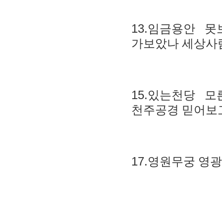
13.
임금용안 못
가보았나 세상사
15.
있는천당 모
천주공경 믿어보
17.
영원무궁 영