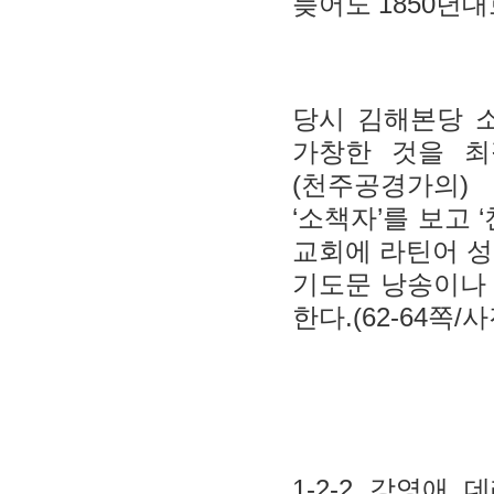
1850
늦어도
년대
당시 김해본당 
가창한 것을 
(
천주공경가의
‘
’
‘
소책자
를 보고
교회에 라틴어 
기도문 낭송이나
.(62-64
/
한다
쪽
사
1-2-2
강영애 