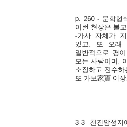
p. 260 -
문학형
이런 현상은 불
-
가사 자체가 
,
있고
또 오래
일반적으로 평이
,
모든 사람이며
소장하고 전수하
또 가보
家寶
이상
3-3
천진암성지