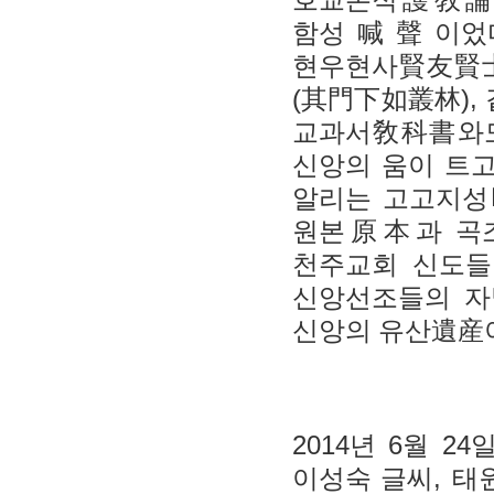
호교론적
護敎
함성
喊聲
이었
현우현사
賢友賢
(
),
其門下如叢林
교과서
敎科書
와
신앙의 움이 트고
알리는 고고지성
원본
原本
과 곡
천주교회 신도들
신앙선조들의 자
신앙의 유산
遺産
2014
6
24
년
월
,
이성숙 글씨
태