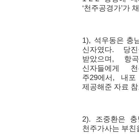
‘
’
천주공경가
가 
1),
석우동은 충
.
신자였다
당진
,
받았으며
항
신자들에게 천
29
,
주
에서
내포
제공해준 자료 
2).
조중환은 충
천주가사는 부친