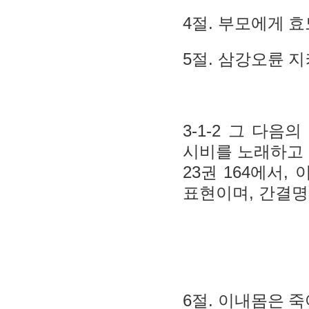
4
.
절
부모에게 효
5
.
절
삼강오륜 지
3-1-2
그 다음의
시비를 노래하고
23
164
,
권
에서
,
표현이며
간결명
6
.
절
이내몸은 죽