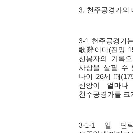
3.
천주공경가의 
3-1
천주공경가
(
1
歌辭
이다
전망
신봉자의 기록
사상을 살필 수
26
(17
나이
세 때
신앙이 얼마나
천주공경가를 크
3-1-1
일 단