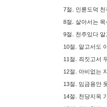
7
.
절
인륜도덕 천
8
.
절
살아서는 목
9
.
절
천주있다 알
10
.
절
알고서도 
11
.
절
죄짓고서 
12
.
절
아비없는 
13
.
절
임금용안 
14
.
절
천당지옥 