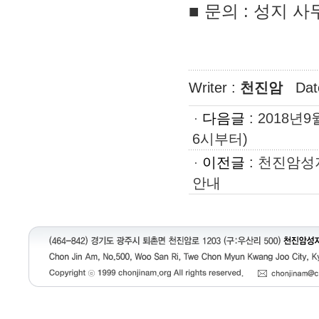
■
문의 : 성지 사무실
Writer :
천진암
Dat
다음글
:
2018년
6시부터)
이전글
:
천진암성지
안내