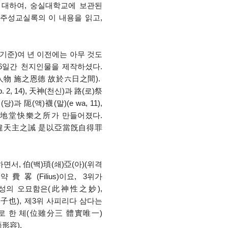
 대하여, 숭실대학교에 보관된
 천주성교실록의 이 내용을 읽고,
4년 기준)여 년 이전에는 아무 것도
6일간 천지인물을 제작하셨다.
物 施之恩德 故於六日之間).
, 14), 天神(천신)과 路(로)祭
當(당)과 阨(액)襪(말)(e wa, 11),
4), 地堂快樂之所가 만들어졌다.
以違天主之誡 是以亞當旣自得罪
하면서, 伯(백)瑣(쇄)亞(아)(위격
약費畧(Filius)이요, 3위가
그 신성의 오묘함은(此神性之妙),
子也), 제3위 사피리다 삼다는
로 한 체(位雖分三 體實唯一)
形容).