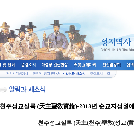
천주성교실록 (天主聖敎實錄)-2018년 순교자성월
천주성교실록
(
天主
(
천주
)
聖敎
(
성교
)
實