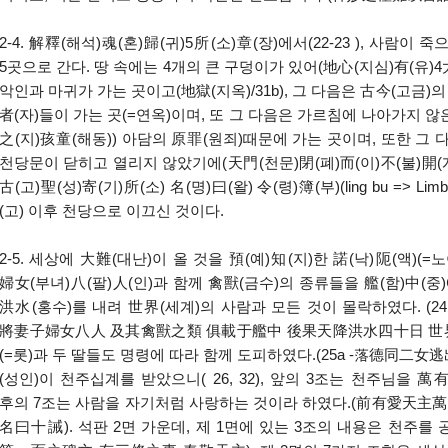
2-4. 解釋(해석)魂(혼)歸(귀)5所(소)章(장)에서(22-23 ), 사람
5곳으로 간다. 땅 속에는 4개의 큰 구덩이가 있어(地心(지심)有(유)4大
악인과 마귀가 가는 곳이고(地獄(지옥)/31b), 그 다음은 古今(고금)의
者(자)들이 가는 곳(=연옥)이며, 또 그 다음은 가르침에 나아가지 않은
之(지)孩童(해동)) 아담의 原罪(원죄)때문에 가는 곳이며, 또한 그
천당문이 닫히고 열리지 않았기에(天門(천문)閉(폐)而(이)不(불)開(개)
古(고)聖(성)寄(기)所(소) 名(명)曰(왈) 令(령)簿(부)(ling bu => L
(고) 이후 천당으로 이끄신 것이다.
2-5. 세상에 大難(대난)이 올 것을 預(예)知(지)한 諾(낙)阨(액)(=
婦女(부녀)八(팔)人(인)과 함께 禽獸(금수)의 종류들을 艦(함)中(중
洪水(홍수)를 내려 世界(세계)의 사람과 모든 것이 몰락하였다. (
將妻子婦女八人 及其禽獸之類 俱載于艦中 後果天降洪水四十日 世界人物
(=롯)과 두 딸들도 명령에 따라 함께 도피하였다.(25a -落德同二女逃
(성인)이 천주십계를 받았으니( 26, 32), 앞의 3조는 천주님을 萬
후의 7조는 사람을 자기처럼 사랑하는 것이라 하였다.(前有愛天
名曰十誡). 석판 2면 가운데, 제 1면에 있는 3조의 내용은 천주