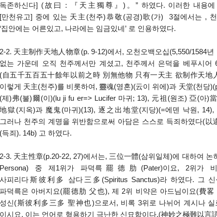
독존하신다] (故曰：『天主獨尊』)。” 하였다. 이러한 내용에
[만천유고] 중에 있는 天主(천주)恭敬(공경)歌(가) 3절에서는 ,
‘집안에는 어른있고, 나라에는 임금있네’ 로 인용하였다.
2-2. 天主制作天地人物章(p. 9-12)에서, 오천오백오십(5,550/158
없는 가운데 오직 천주께서만 계셨고, 천주께서 은덕을 베푸시어 
(自五千五百五十餘年以前之時 別無他物 只有一天主 欲制作天地人
이렇게 天主(천주)를 비롯하여, 靈魂(영혼)(云이 위에)과 天堂(천당)(p. 2
(제)弗(불)爾(이)(lu ji fu er=> Lucifer 마귀; 13), 元祖(원조) 亞(아)
地獄(지옥)과 魔鬼(마귀)(13), 逐之出地堂(지당)(=에덴 낙원, 1
그러나 천주의 계명을 위반함으로써 아담은 스스로 득죄하였다(
(득죄). 14b) 고 하였다.
2-3. 天主性章(p.20-22, 27)에서는, 三位一體(삼위일체)에 대하여 논
Persona) 중 제1위가 파덕륵罷德肋(Pater)이요, 2위가 비
사피리다斯彼利多 삼다三多(Spiritus Sanctus)라 하였다. 
파덕륵은 아버지요(罷德肋 父也), 제 2위 비약은 아드님이요(費畧 
성신(斯彼利多三多 聖神也)으로서, 비록 3위로 나뉘어 계시나 실
이시요, 이는 언어로 형용하기 극난한 신묘함이다.(神妙之極難以言語