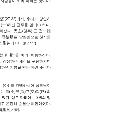
 사람들이 화목 하라는 것이다.
)(27-32)에서, 우리가 당연히
)일(一)하신 천주를 믿어야 하니,
)하셨다. 天主(천주) 三位一體
, 罷德肋은 말씀만으로 천지를
聖神이시다.(p.27상).
독契利斯督이라 이름하신다.
, 강생하여 세상을 구원하시어
역하면 기름을 받은 자란 뜻이다
)亞(아) 를 간택하시어 성모님이
불(不)요(繇)교(交)감(感) 의
이었다. 성모 마리아는 9월의 잉
되시고 온전히 순결한 여인이셨다.
誕聖於大秦).