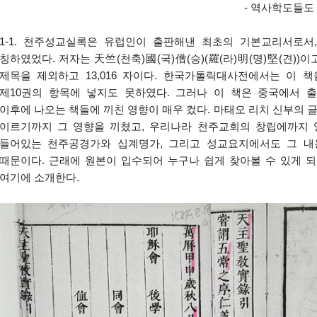
-
역사학도들도 
1-1. 천주성교실록은 유럽인이 출판해낸 최초의 기본교리서로
칭하였었다. 저자는 天竺(천축)國(국)僧(승)(羅(라)明(명)堅(견))이고
제목을 제외하고 13,016 자이다. 한국가톨릭대사전에서는 이 책을
제10권의 항목에 넣지도 못하였다. 그러나 이 책은 중국에서 
이후에 나오는 책들에 끼친 영향이 매우 컸다. 마태오 리치 신부의 
이르기까지 그 영향을 끼쳤고, 우리나라 천주교회의 창립에까지 영
들어있는 천주공경가와 십계명가, 그리고 성교요지에서도 그 내
때문이다. 근래에 원본이 입수되어 누구나 쉽게 찾아볼 수 있게 
여기에 소개한다.