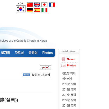
알림과 새소식
에
錄
(
실록
))