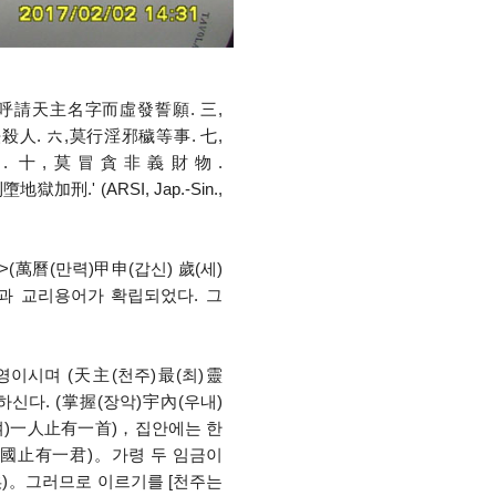
呼請天主名字而虛發誓願. 三,
人. 六,莫行淫邪穢等事. 七,
. 十,莫冒貪非義財物.
 (ARSI, Jap.-Sin.,
.>(萬曆(만력)甲申(갑신) 歲(세)
경과 교리용어가 확립되었다. 그
한 영이시며 (天主(천주)最(최)靈
하신다. (掌握(장악)宇內(우내)
(여)一人止有一首)，집안에는 한
一國止有一君)。가령 두 임금이
矣)。그러므로 이르기를 [천주는