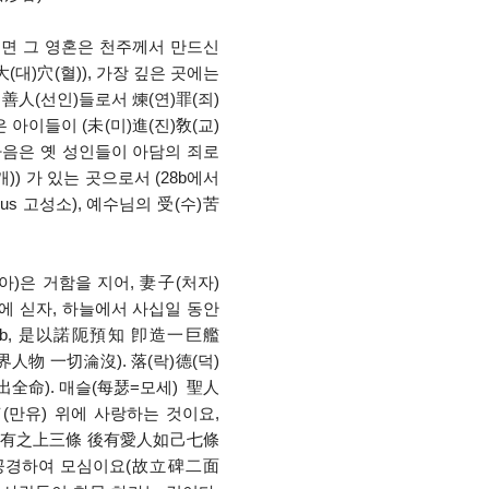
이 죽으면 그 영혼은 천주께서 만드신
(대)穴(혈)), 가장 깊은 곳에는
 善人(선인)들로서 煉(연)罪(죄)
 아이들이 (未(미)進(진)敎(교)
 다음은 옛 성인들이 아담의 죄로
) 가 있는 곳으로서 (28b에서
imbus 고성소), 예수님의 受(수)苦
노아)은 거함을 지어, 妻子(처자)
)에 싣자, 하늘에서 사십일 동안
24b, 是以諾阨預知 卽造一巨艦
 一切淪沒). 落(락)德(덕)
出全命). 매슬(每瑟=모세) 聖人
有(만유) 위에 사랑하는 것이요,
主萬有之上三條 後有愛人如己七條
를 공경하여 모심이요(故立碑二面