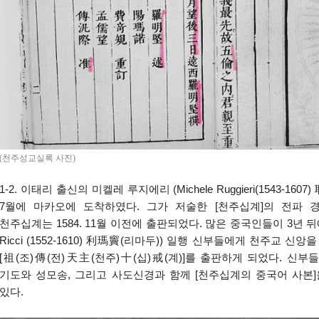
(천주성교실록 사진)
1-2. 이태리 출신의 미켈레 루지에리 (Michele Ruggieri(1543-16
7월에 마카오에 도착하였다. 그가 저술한 [천주십계]의 전파 
천주십계는 1584. 11월 이전에 출판되었다. 많은 중국인들이 3년 뒤에
Ricci (1552-1610) 利瑪竇(리마두)) 일행 신부들에게 천주교 신
[祖(조)傳(전)天主(천주)十(십)戒(계)]를 출판하게 되었다. 신부들은 
기도와 성모송, 그리고 사도신경과 함께 [천주십계의 중국어 사본
있다.