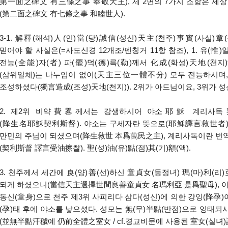
第一面之碑文 有三條之事 奉敬天主), 제 2면의 7가지 조항은 세상
(第二面之碑文 有七條之事 和睦世人).
3-1. 解釋(해석)人(인)當(당)誠信(성신)天主(천주)事實(사실)章(장
믿어야 할 사실은(=사도신경 12개조/덴칭거 11항 참조), 1. 유(惟
전능(全能)자(者) 파(罷)덕(德)륵(勒)께서 化成(화성)天地(천지
(삼위일체)는 나누임이 없이(天主三位一體不分) 모두 전능하시며
조성하셨다(獨言造成(조성)天地(천지)). 2위가 아드님이요, 3위가 성신
2. 제2위 비약費畧께서는 강생하시어 야소耶穌 계리사
(降生名耶穌契利斯督). 야소는 구세자란 뜻으로(耶穌譯言救世者)
만민의 주님이 되셨으며(降生救世 本爲萬民之主), 계리사독이란 번
(契利斯督 譯言受油擦찰). 聖(성)油(유)點(점)其(기)額(액).
3. 천주께서 세간에 良(양)善(선)하신 童貞女(동정녀) 瑪(마)利(리
되게 하셨으니(當信天主選擇世間良善童貞女 名瑪利亞 是爲聖母), 이는 
동신(童身)으로 천주 제3위 사피리다 삼다(성신)에 의한 강잉(降孕)
(孕)태 후에 야소를 낳으셨다. 성모는 無(무)半點(반점)으로 잉태
(並無半點汗穢예 仍前全體之室女 / cf.경교비문에 사용된 室女(실녀)