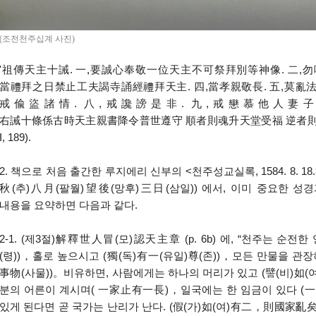
(조전천주십계 사진)
'祖傳天主十誡. 一,要誠心奉敬一位天主不可祭拜別等神像. 二,勿
當禮拜之日禁止工夫謁寺誦經禮拜天主. 四,當孝親敬長. 五,莫亂法殺
戒偸盜諸情. 八,戒讒謗是非. 九,戒戀慕他人妻子
右誡十條係古時天主親書降令普世遵守 順者則魂升天堂受福 逆者則墮地獄加刑.'
I, 189).
2. 책으로 처음 출간한 루지에리 신부의 <천주성교실록, 1584. 8. 18
秋(추)八月(팔월)望後(망후)三日(삼일)) 에서, 이미 중요한 성
내용을 요약하면 다음과 같다.
2-1. (제3절)解釋世人冒(모)認天主章 (p. 6b) 에, “천주는 순전
(령))，홀로 높으시고 (獨(독)有一(유일)尊(존))，모든 만물을 관장
事物(사물))。비유하면, 사람에게는 하나의 머리가 있고 (譬(비)如
분의 어른이 계시며( 一家止有一長)，일국에는 한 임금이 있다 (
있게 된다면 곧 국가는 난리가 난다. (假(가)如(여)有二，則國家亂