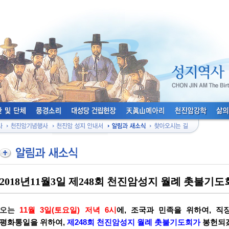
2018년11월3일 제248회 천진암성지 월례 촛불기도
오는
11월 3일(토요일) 저녁 6시
에
,
조국과 민족을 위하여, 직
평화통일을 위하여,
제248회
천진암성지 월례 촛불기도회가
봉헌되