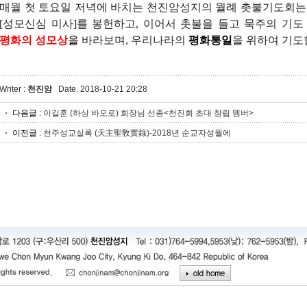
매월 첫 토요일 저녁에 바치는 천진암성지의 월례 촛불기도회는
[
성모신심 미사
]
를 봉헌하고
,
이어서 촛불을 들고 묵주의 기
평화의 성모상
을
바라보며
,
우리나라의
평화통일
을 위하여 기도
Writer :
천진암
Date. 2018-10-21 20:28
다음글
:
이길훈 (하상 바오로) 회장님 선종<천진회 초대 창립 멤버>
이전글
:
천주성교실록 (天主聖敎實錄)-2018년 순교자성월에