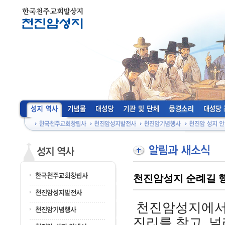
천진암성지 순례길 
천진암성지에서
진리를 찾고, 