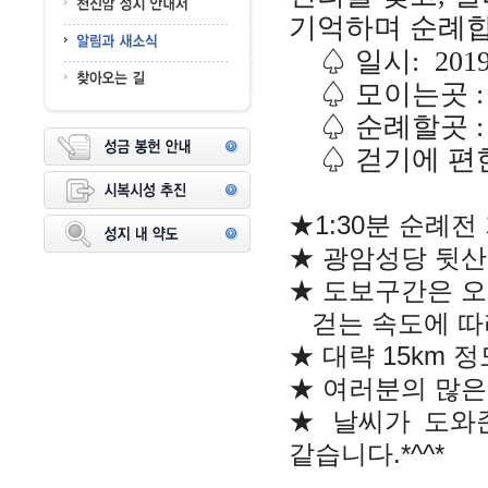
기억하며 순례
♤ 일시: 2019
♤ 모이는곳 
♤ 순례할곳 :
♤ 걷기에 편
★1:30분 순례
★ 광암성당 뒷산으
★ 도보구간은 
걷는 속도에 따
★ 대략 15km 
★ 여러분의 많은
★ 날씨가 도와
같습니다.*^^*